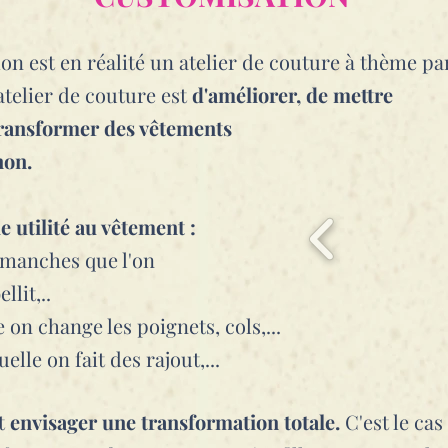
ion est en réalité un atelier de couture à thème pa
atelier de couture est
d'améliorer, de mettre
ransformer des vêtements
non.
 utilité au vêtement :
s manches que
l'on
lit,..
n change les poignets, cols,...
elle on fait des rajout,...
t
envisager une transformation totale.
C'est le ca