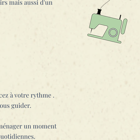
irs mais aussi d'un
cez à votre rythme .
 vous guider.
 se ménager un moment
uotidiennes.