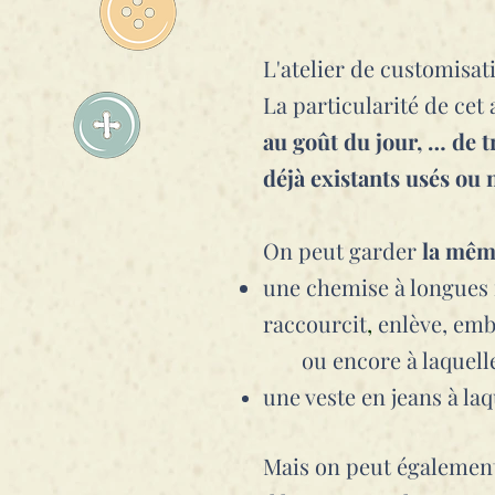
L'atelier de customisat
La particularité de cet 
au goût du jour, …
de t
déjà existants usés ou 
On peut garder
la même
une chemise à longue
raccourcit
,
enlève, embel
ou encore à laquelle o
une veste en jeans à laqu
Mais on peut égalemen