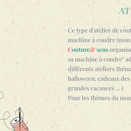
AT
Ce type d'atelier de cou
machine à coudre (monta
C
outure
&
sens
organise
sa machine à coudre" ad
différents ateliers thém
halloween, cadeaux des f
grandes vacances ... )
Pour les thèmes du momen